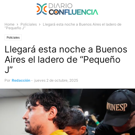
Home
Policiales
Llegará esta noche a Buenos Aires el ladero de
“Pequeño J”
Policiales
Llegará esta noche a Buenos
Aires el ladero de “Pequeño
J”
Por
Redacción
-
jueves 2 de octubre, 2025