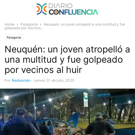
Home
Patagonia
Neuquén: un joven atropelló a una multitud y fue
golpeado por vecinos...
Patagonia
Neuquén: un joven atropelló a
una multitud y fue golpeado
por vecinos al huir
Por
Redacción
-
jueves 31 de julio, 2025