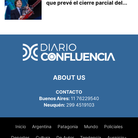
que prevé el cierre parcial del...
ABOUT US
CONTACTO
Buenos Aires:
11 76229540
Neuquén:
299 4519103
Inicio
Argentina
Patagonia
Mundo
Policiales
Deportes
Cultura
De Autor
Tendencia
Auspicio+