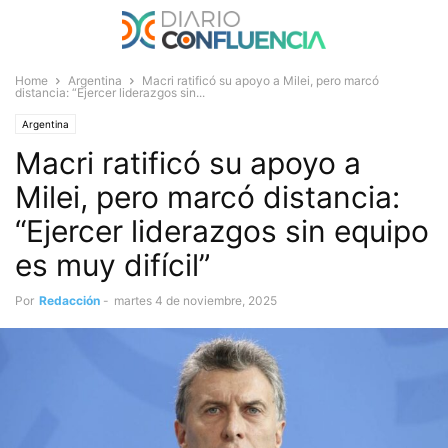
Home
Argentina
Macri ratificó su apoyo a Milei, pero marcó
distancia: “Ejercer liderazgos sin...
Argentina
Macri ratificó su apoyo a
Milei, pero marcó distancia:
“Ejercer liderazgos sin equipo
es muy difícil”
Por
Redacción
-
martes 4 de noviembre, 2025