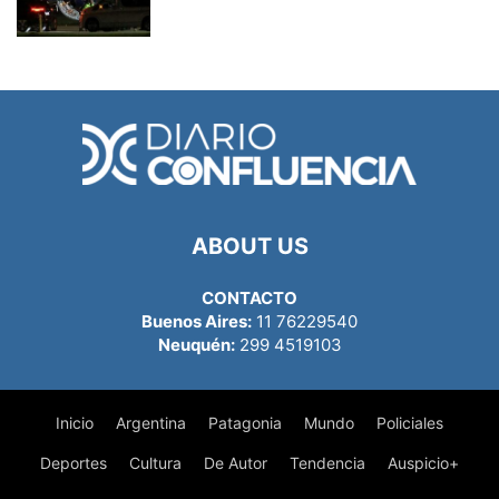
ABOUT US
CONTACTO
Buenos Aires:
11 76229540
Neuquén:
299 4519103
Inicio
Argentina
Patagonia
Mundo
Policiales
Deportes
Cultura
De Autor
Tendencia
Auspicio+