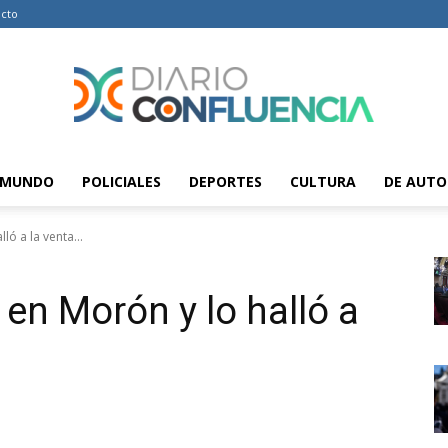
cto
MUNDO
POLICIALES
DEPORTES
CULTURA
DE AUTO
Diario
ló a la venta...
 en Morón y lo halló a
Confluencia
–