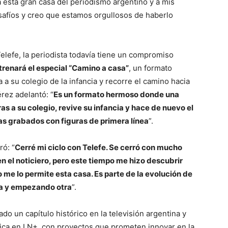
 esta gran casa del periodismo argentino y a mis
safíos y creo que estamos orgullosos de haberlo
Telefe, la periodista todavía tiene un compromiso
renará el especial “Camino a casa”
, un formato
 a su colegio de la infancia y recorre el camino hacia
rez adelantó: “
Es un formato hermoso donde una
s a su colegio, revive su infancia y hace de nuevo el
s grabados con figuras de primera línea
”.
ó: “
Cerré mi ciclo con Telefe. Se cerró con mucho
 el noticiero, pero este tiempo me hizo descubrir
 me lo permite esta casa. Es parte de la evolución de
sa y empezando otra
”.
ado un capítulo histórico en la televisión argentina y
tica en LN+, con proyectos que prometen innovar en la