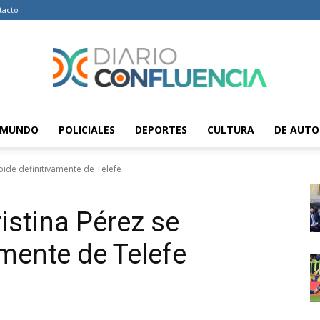
tacto
MUNDO
POLICIALES
DEPORTES
CULTURA
DE AUTO
Diario
spide definitivamente de Telefe
ristina Pérez se
Confluencia
amente de Telefe
–