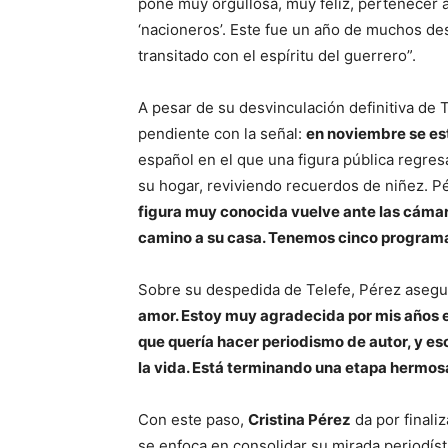
pone muy orgullosa, muy feliz, pertenecer a
‘nacioneros’. Este fue un año de muchos de
transitado con el espíritu del guerrero”.
A pesar de su desvinculación definitiva de 
pendiente con la señal:
en noviembre se est
español en el que una figura pública regresa
su hogar, reviviendo recuerdos de niñez. Pé
figura muy conocida vuelve ante las cámara
camino a su casa. Tenemos cinco programa
Sobre su despedida de Telefe, Pérez asegur
amor. Estoy muy agradecida por mis años en
que quería hacer periodismo de autor, y eso
la vida. Está terminando una etapa hermo
Con este paso,
Cristina Pérez
da por finaliz
se enfoca en consolidar su mirada periodís