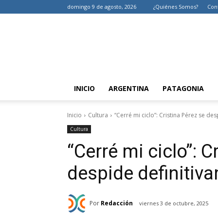
domingo 9 de agosto, 2026
¿Quiénes Somos?
Con
INICIO
ARGENTINA
PATAGONIA
Inicio
Cultura
“Cerré mi ciclo”: Cristina Pérez se de
Cultura
“Cerré mi ciclo”: C
despide definitiv
Por
Redacción
viernes 3 de octubre, 2025