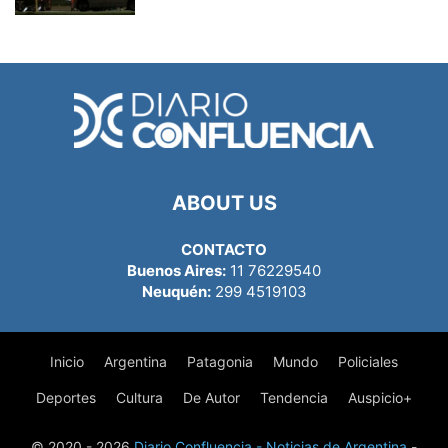
ABOUT US
CONTACTO
Buenos Aires:
11 76229540
Neuquén:
299 4519103
Inicio
Argentina
Patagonia
Mundo
Policiales
Deportes
Cultura
De Autor
Tendencia
Auspicio+
© 2020 - 2026
Diario Confluencia - Noticias de Argentina
-