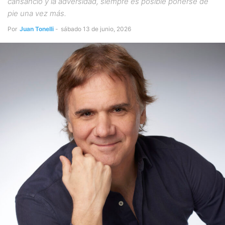
cansancio y la adversidad, siempre es posible ponerse de
pie una vez más.
Por
Juan Tonelli
-
sábado 13 de junio, 2026