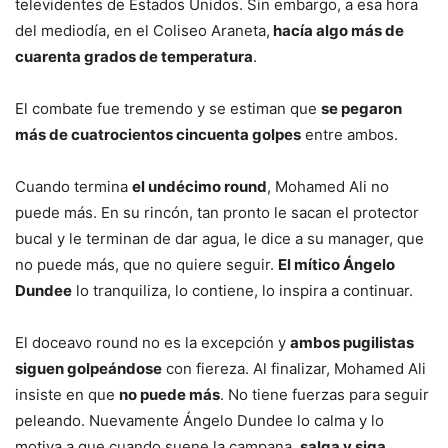
televidentes de Estados Unidos. Sin embargo, a esa hora
del mediodía, en el Coliseo Araneta,
hacía algo más de
cuarenta grados de temperatura
.
El combate fue tremendo y se estiman que
se pegaron
más de cuatrocientos cincuenta golpes
entre ambos.
Cuando termina
el undécimo round
, Mohamed Ali no
puede más. En su rincón, tan pronto le sacan el protector
bucal y le terminan de dar agua, le dice a su manager, que
no puede más, que no quiere seguir.
El mítico Ángelo
Dundee
lo tranquiliza, lo contiene, lo inspira a continuar.
El doceavo round no es la excepción y
ambos pugilistas
siguen golpeándose
con fiereza. Al finalizar, Mohamed Ali
insiste en que
no puede más
. No tiene fuerzas para seguir
peleando. Nuevamente Ángelo Dundee lo calma y lo
motiva a que cuando suene la campana,
salga y siga