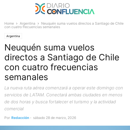
Home
Argentina
Neuquén suma vuelos directos a Santiago de Chile
con cuatro frecuencias semanales
Argentina
Neuquén suma vuelos
directos a Santiago de Chile
con cuatro frecuencias
semanales
La nueva ruta aérea comenzará a operar este domingo con
servicios de LATAM. Conectará ambas ciudades en menos
de dos horas y busca fortalecer el turismo y la actividad
comercial
Por
Redacción
-
sábado 28 de marzo, 2026