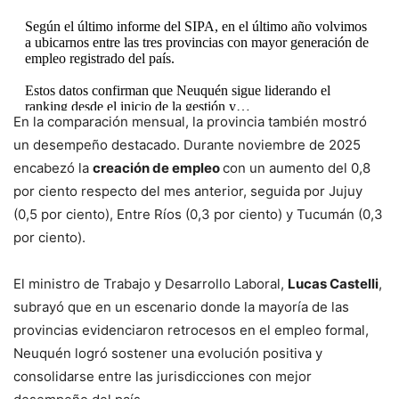
Según el último informe del SIPA, en el último año volvimos
a ubicarnos entre las tres provincias con mayor generación de
empleo registrado del país.
Estos datos confirman que Neuquén sigue liderando el
ranking desde el inicio de la gestión y…
En la comparación mensual, la provincia también mostró
pic.twitter.com/SgFWPcR9SS
un desempeño destacado. Durante noviembre de 2025
— Rolo Figueroa (@Rolo_Figueroa)
February 11, 2026
encabezó la
creación de empleo
con un aumento del 0,8
por ciento respecto del mes anterior, seguida por Jujuy
(0,5 por ciento), Entre Ríos (0,3 por ciento) y Tucumán (0,3
por ciento).
El ministro de Trabajo y Desarrollo Laboral,
Lucas Castelli
,
subrayó que en un escenario donde la mayoría de las
provincias evidenciaron retrocesos en el empleo formal,
Neuquén logró sostener una evolución positiva y
consolidarse entre las jurisdicciones con mejor