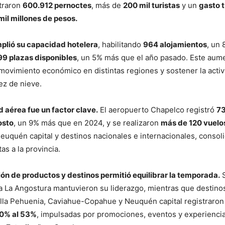
straron
600.912 pernoctes
, más de
200 mil turistas
y un
gasto t
mil millones de pesos.
mplió su capacidad hotelera
, habilitando
964 alojamientos
, un
99 plazas disponibles
, un 5% más que el año pasado. Este aum
ovimiento económico en distintas regiones y sostener la activi
ez de nieve.
 aérea fue un factor clave.
El aeropuerto Chapelco registró
73
osto
, un 9% más que en 2024, y se realizaron
más de 120 vuelo
euquén capital y destinos nacionales e internacionales, consol
tas a la provincia.
ión de productos y destinos permitió equilibrar la temporada.
S
la La Angostura mantuvieron su liderazgo, mientras que destin
illa Pehuenia, Caviahue-Copahue y Neuquén capital registraro
50% al 53%
, impulsadas por promociones, eventos y experienci