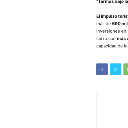
“Termas bajo la
El impulso turí
más de
690 mil
inversiones en 
cerró con
más v
capacidad de la