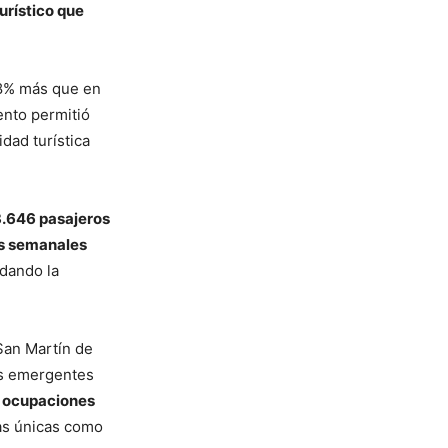
urístico que
 8% más que en
ento permitió
dad turística
.646 pasajeros
s semanales
idando la
an Martín de
os emergentes
n
ocupaciones
as únicas como