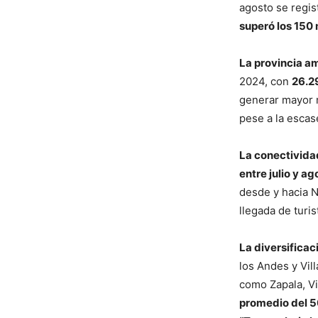
agosto se regi
superó los 150 
La provincia a
2024, con
26.2
generar mayor m
pese a la escas
La conectividad
entre julio y ag
desde y hacia N
llegada de turis
La diversificac
los Andes y Vil
como Zapala, V
promedio del 