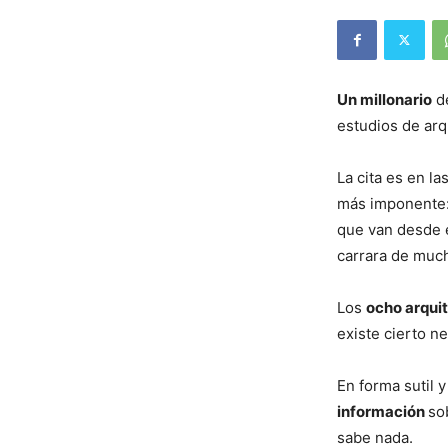
Un millonario
de
estudios de arq
La cita es en la
más imponente: 
que van desde e
carrara de muc
Los
ocho arqui
existe cierto 
En forma sutil 
información
so
sabe nada.