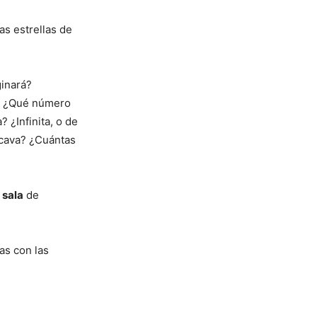
s estrellas de
ginará?
r? ¿Qué número
 ¿Infinita, o de
 cava? ¿Cuántas
 sala
de
as con las