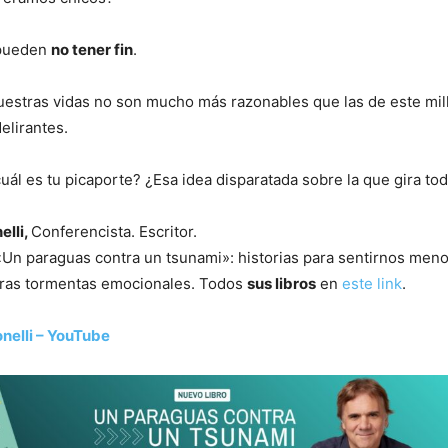
 pueden
no tener fin
.
uestras vidas no son mucho más razonables que las de este mil
elirantes.
uál es tu picaporte? ¿Esa idea disparatada sobre la que gira tod
elli,
Conferencista. Escritor.
 «Un paraguas contra un tsunami»: historias para sentirnos men
tras tormentas emocionales. Todos
sus libros
en
este link
.
nelli – YouTube