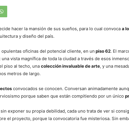
cide hacer la mansión de sus sueños, para lo cual convoca
a l
uitectura y diseño del país.
s opulentas oficinas del potencial cliente, en un
piso 62
. El mar
una vista magnífica de toda la ciudad a través de esos inmens
l piso al techo, una
colección invaluable de arte
, y una mesad
hos metros de largo.
tectos
convocados se conocen. Conversan animadamente aunqu
nerviosismo porque saben que están compitiendo por un único
p
y sin exponer su propia debilidad, cada uno trata de ver si consi
bre el proyecto, porque la convocatoria fue misteriosa. Sin emb