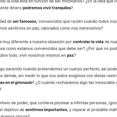
ndo la vida está en función de ser millonarios? ¿En la idea que 
iente dinero
podremos vivir tranquilos
?
idad de
ser famosos,
convencidos que recién cuando todos nos
mos sentirnos en paz, valorados como nos merecemos?
ia muy diferente a nuestra obsesión por
controlar la vida
de nue
sea como estamos convencidos que debe ser? ¿Por qué no pod
sobre todo, vivir nosotros mismos en
paz
?
lgo parecido cuando pretendemos un cuerpo perfecto, así pod
os demás, sin medir lo que nos sobre exigimos con dietas restri
as en el gimnasio
? ¿O cuando rechazamos algo tan inexorable
?
anhelo de poder, que conlleva pisotear a infinitas personas, igno
el objetivo de
sentirnos importantes
, y reparar el probable mal
 éramos chicos?