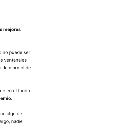
os mejores
co no puede ser
os ventanales
a de mármol de
e en el fondo
remio
.
gue algo de
argo, nadie