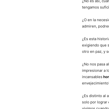
¿No es así, cua
tengamos sufic
¿O en la neces
admiren, podre
¿Es esta histor
exigiendo que 
otro en paz, y 
¿No nos pasa a
impresionar a l
incansables
hor
envejecimiento
¿Es distinto al 
solo por lograr 
vivimos cuando