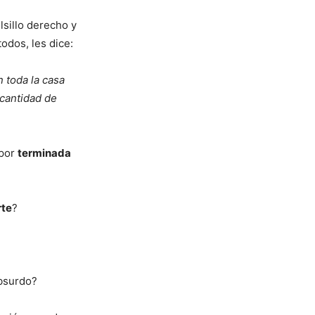
lsillo derecho y
odos, les dice:
 toda la casa
 cantidad de
 por
terminada
rte
?
absurdo?