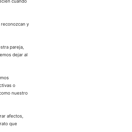
recién cuando
 reconozcan y
stra pareja,
emos dejar al
emos
ctivas o
 como nuestro
rar afectos,
trato que