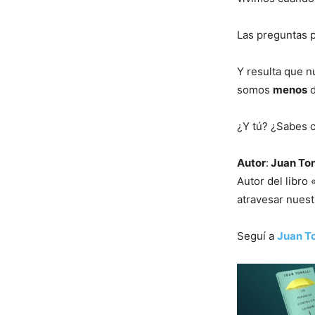
Las preguntas
Y resulta que n
somos
menos
d
¿Y tú? ¿Sabes c
Autor
:
Juan Ton
Autor del libro
atravesar nues
Seguí a
Juan To