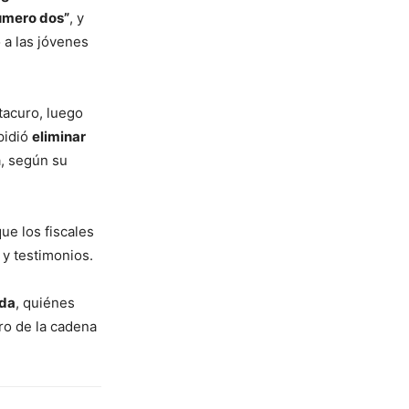
úmero dos”
, y
ó a las jóvenes
tacuro, luego
pidió
eliminar
, según su
que los fiscales
 y testimonios.
ada
, quiénes
o de la cadena