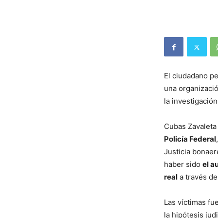
El ciudadano p
una organizació
la investigación
Cubas Zavalet
Policía Federal
Justicia bonaer
haber sido
el a
real
a través de
Las víctimas f
la hipótesis jud