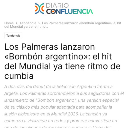
Home
Tendencia
Los Palmeras lanzaron «Bombón argentino»: el hit
del Mundial ya tiene ritmo...
Tendencia
Los Palmeras lanzaron
«Bombón argentino»: el hit
del Mundial ya tiene ritmo de
cumbia
A dos días del debut de la Selección Argentina frente a
Argelia, Los Palmeras sorprendieron a sus seguidores con el
lanzamiento de "Bombón argentino", una versión especial
de su clásico más popular adaptada para acompañar la
ilusión albiceleste en el Mundial 2026. La canción ya
comenzó a viralizarse en redes y promete convertirse en
uno de los himnos de los hinchas durante la Copa del