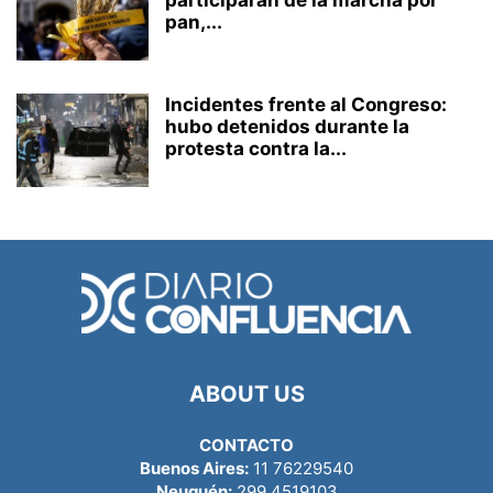
participarán de la marcha por
pan,...
Incidentes frente al Congreso:
hubo detenidos durante la
protesta contra la...
ABOUT US
CONTACTO
Buenos Aires:
11 76229540
Neuquén:
299 4519103