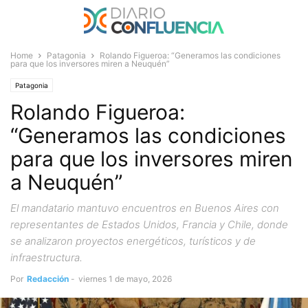
Home
Patagonia
Rolando Figueroa: “Generamos las condiciones
para que los inversores miren a Neuquén”
Patagonia
Rolando Figueroa:
“Generamos las condiciones
para que los inversores miren
a Neuquén”
El mandatario mantuvo encuentros en Buenos Aires con
representantes de Estados Unidos, Francia y Chile, donde
se analizaron proyectos energéticos, turísticos y de
infraestructura.
Por
Redacción
-
viernes 1 de mayo, 2026