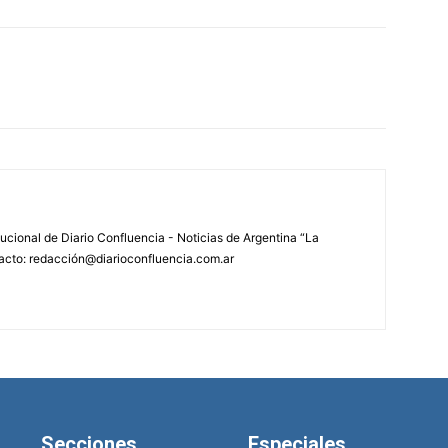
tucional de Diario Confluencia - Noticias de Argentina “La
acto: redacción@diarioconfluencia.com.ar
Secciones
Especiales