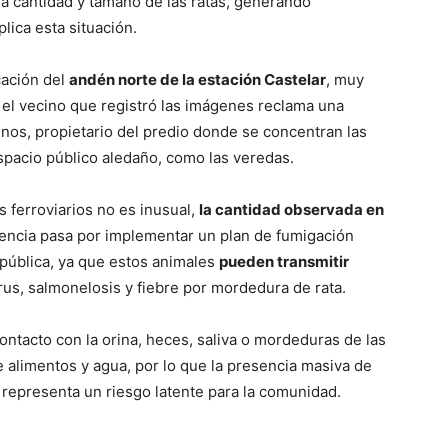
la cantidad y tamaño de las ratas, generando
lica esta situación.
cación del
andén norte de la estación Castelar
, muy
 el vecino que registró las imágenes reclama una
nos, propietario del predio donde se concentran las
spacio público aledaño, como las veredas.
s ferroviarios no es inusual,
la cantidad observada en
gencia pasa por implementar un plan de fumigación
d pública, ya que estos animales
pueden transmitir
rus, salmonelosis y fiebre por mordedura de rata.
ntacto con la orina, heces, saliva o mordeduras de las
e alimentos y agua, por lo que la presencia masiva de
 representa un riesgo latente para la comunidad.