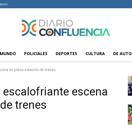
tacto
MUNDO
POLICIALES
DEPORTES
CULTURA
DE AUTO
Diario
scena en plena estación de trenes
: escalofriante escena
Confluencia
 de trenes
–