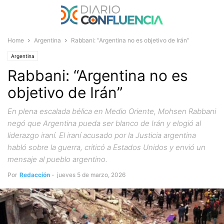
Home
Argentina
Rabbani: “Argentina no es objetivo de Irán”
Argentina
Rabbani: “Argentina no es
objetivo de Irán”
En plena escalada bélica en Medio Oriente, Mohsen Rabbani
negó que Argentina pueda ser blanco de Irán y elogió al
liderazgo iraní. El iraní acusado por la Justicia argentina
habló sobre la guerra, criticó a Estados Unidos y envió un
mensaje al pueblo argentino.
Por
Redacción
-
jueves 5 de marzo, 2026