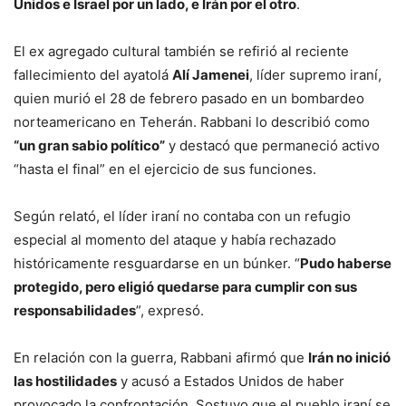
Unidos e Israel por un lado, e Irán por el otro
.
El ex agregado cultural también se refirió al reciente
fallecimiento del ayatolá
Alí Jamenei
, líder supremo iraní,
quien murió el 28 de febrero pasado en un bombardeo
norteamericano en Teherán. Rabbani lo describió como
“un gran sabio político”
y destacó que permaneció activo
“hasta el final” en el ejercicio de sus funciones.
Según relató, el líder iraní no contaba con un refugio
especial al momento del ataque y había rechazado
históricamente resguardarse en un búnker. “
Pudo haberse
protegido, pero eligió quedarse para cumplir con sus
responsabilidades
”, expresó.
En relación con la guerra, Rabbani afirmó que
Irán no inició
las hostilidades
y acusó a Estados Unidos de haber
provocado la confrontación. Sostuvo que el pueblo iraní se