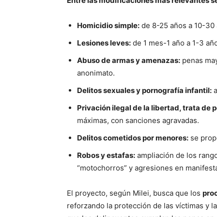
Entre las modificaciones más relevantes s
Homicidio simple:
de 8-25 años a 10-30 
Lesiones leves:
de 1 mes-1 año a 1-3 añ
Abuso de armas y amenazas:
penas may
anonimato.
Delitos sexuales y pornografía infantil:
a
Privación ilegal de la libertad, trata de
máximas, con sanciones agravadas.
Delitos cometidos por menores:
se propo
Robos y estafas:
ampliación de los rang
“motochorros” y agresiones en manifest
El proyecto, según Milei, busca que los
pro
reforzando la protección de las víctimas y la