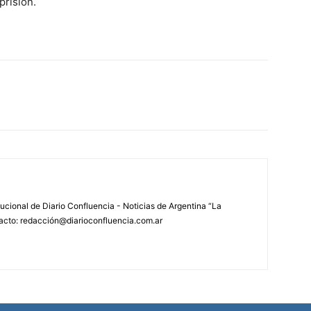
prisión.
tucional de Diario Confluencia - Noticias de Argentina “La
acto: redacción@diarioconfluencia.com.ar