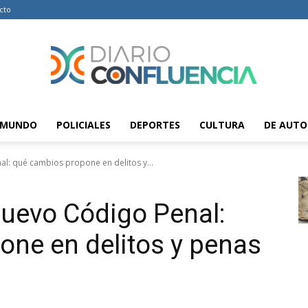
cto
MUNDO
POLICIALES
DEPORTES
CULTURA
DE AUTO
Diario
al: qué cambios propone en delitos y...
nuevo Código Penal:
Confluencia
ne en delitos y penas
–