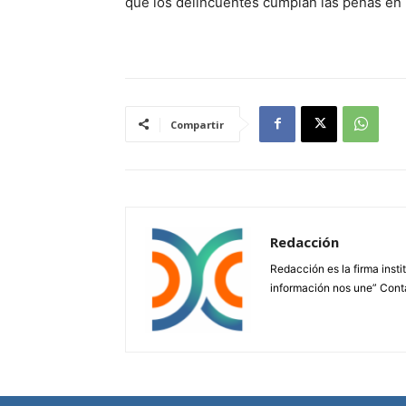
que los delincuentes cumplan las penas en 
Compartir
Redacción
Redacción es la firma insti
información nos une” Cont