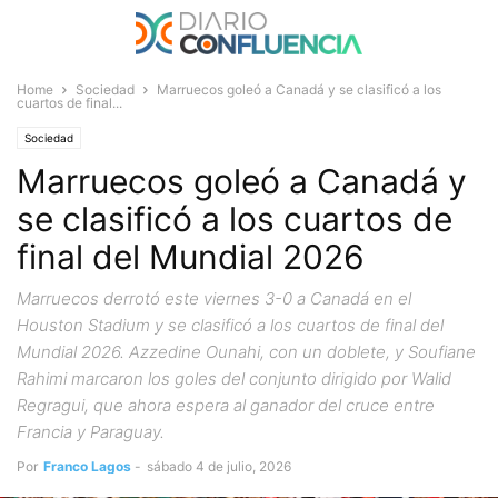
Home
Sociedad
Marruecos goleó a Canadá y se clasificó a los
cuartos de final...
Sociedad
Marruecos goleó a Canadá y
se clasificó a los cuartos de
final del Mundial 2026
Marruecos derrotó este viernes 3-0 a Canadá en el
Houston Stadium y se clasificó a los cuartos de final del
Mundial 2026. Azzedine Ounahi, con un doblete, y Soufiane
Rahimi marcaron los goles del conjunto dirigido por Walid
Regragui, que ahora espera al ganador del cruce entre
Francia y Paraguay.
Por
Franco Lagos
-
sábado 4 de julio, 2026