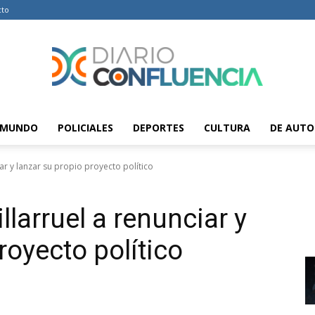
cto
MUNDO
POLICIALES
DEPORTES
CULTURA
DE AUTO
Diario
iar y lanzar su propio proyecto político
llarruel a renunciar y
Confluencia
royecto político
–