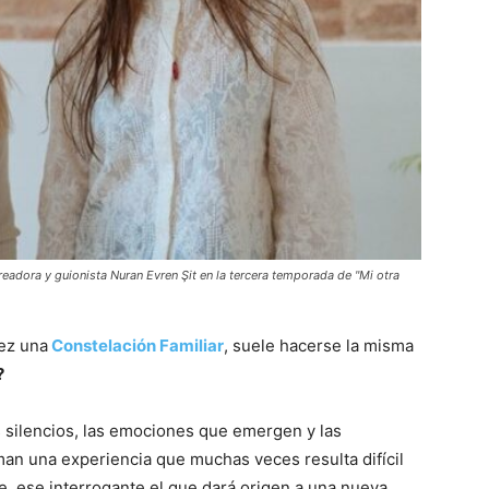
eadora y guionista Nuran Evren Şit en la tercera temporada de "Mi otra
ez una
Constelación Familiar
, suele hacerse la misma
?
s silencios, las emociones que emergen y las
an una experiencia que muchas veces resulta difícil
te, ese interrogante el que dará origen a una nueva