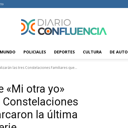
cto
MUNDO
POLICIALES
DEPORTES
CULTURA
DE AUTO
Diario
lizarán las tres Constelaciones Familiares que...
e «Mi otra yo»
Confluencia
s Constelaciones
rcaron la última
erie
–