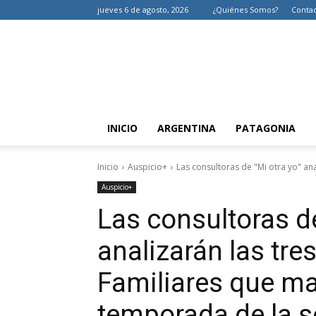
jueves 6 de agosto, 2026
¿Quiénes Somos?
Conta
INICIO
ARGENTINA
PATAGONIA
Inicio
Auspicio+
Las consultoras de "Mi otra yo" ana
Auspicio+
Las consultoras d
analizarán las tre
Familiares que ma
temporada de la s