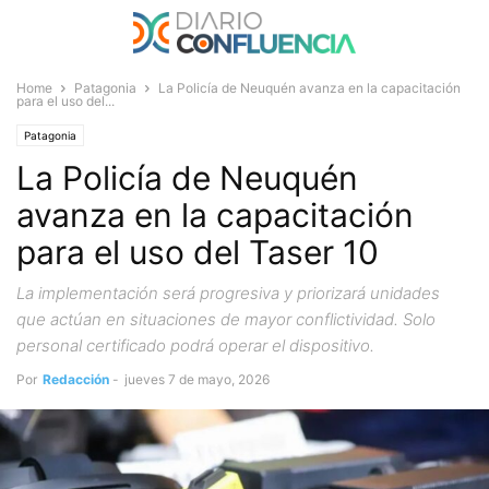
Home
Patagonia
La Policía de Neuquén avanza en la capacitación
para el uso del...
Patagonia
La Policía de Neuquén
avanza en la capacitación
para el uso del Taser 10
La implementación será progresiva y priorizará unidades
que actúan en situaciones de mayor conflictividad. Solo
personal certificado podrá operar el dispositivo.
Por
Redacción
-
jueves 7 de mayo, 2026