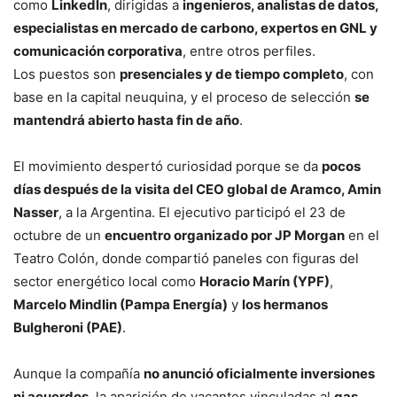
como
LinkedIn
, dirigidas a
ingenieros, analistas de datos,
especialistas en mercado de carbono, expertos en GNL y
comunicación corporativa
, entre otros perfiles.
Los puestos son
presenciales y de tiempo completo
, con
base en la capital neuquina, y el proceso de selección
se
mantendrá abierto hasta fin de año
.
El movimiento despertó curiosidad porque se da
pocos
días después de la visita del CEO global de Aramco, Amin
Nasser
, a la Argentina. El ejecutivo participó el 23 de
octubre de un
encuentro organizado por JP Morgan
en el
Teatro Colón, donde compartió paneles con figuras del
sector energético local como
Horacio Marín (YPF)
,
Marcelo Mindlin (Pampa Energía)
y
los hermanos
Bulgheroni (PAE)
.
Aunque la compañía
no anunció oficialmente inversiones
ni acuerdos
, la aparición de vacantes vinculadas al
gas