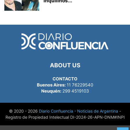
inquilinos...
ABOUT US
CONTACTO
Buenos Aires:
11 76229540
Neuquén:
299 4519103
© 2020 - 2026
Diario Confluencia - Noticias de Argentina
-
Registro de Propiedad Intelectual DI-2024-26-APN-DNM#INPI