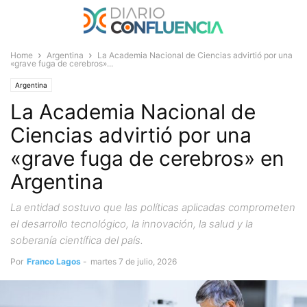
Home
Argentina
La Academia Nacional de Ciencias advirtió por una
«grave fuga de cerebros»...
Argentina
La Academia Nacional de
Ciencias advirtió por una
«grave fuga de cerebros» en
Argentina
La entidad sostuvo que las políticas aplicadas comprometen
el desarrollo tecnológico, la innovación, la salud y la
soberanía científica del país.
Por
Franco Lagos
-
martes 7 de julio, 2026