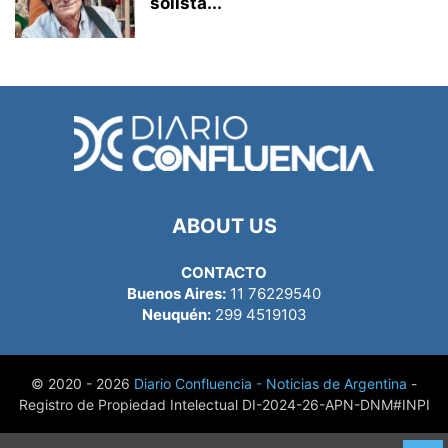
solista...
ABOUT US
CONTACTO
Buenos Aires:
11 76229540
Neuquén:
299 4519103
© 2020 - 2026
Diario Confluencia - Noticias de Argentina
-
Registro de Propiedad Intelectual DI-2024-26-APN-DNM#INPI