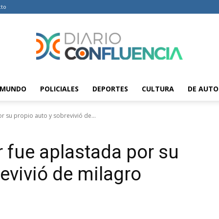
cto
MUNDO
POLICIALES
DEPORTES
CULTURA
DE AUTO
Diario
or su propio auto y sobrevivió de...
r fue aplastada por su
Confluencia
evivió de milagro
–