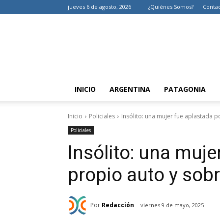
jueves 6 de agosto, 2026
¿Quiénes Somos?
Conta
INICIO
ARGENTINA
PATAGONIA
Inicio
Policiales
Insólito: una mujer fue aplastada p
Policiales
Insólito: una muje
propio auto y sobr
Por
Redacción
viernes 9 de mayo, 2025