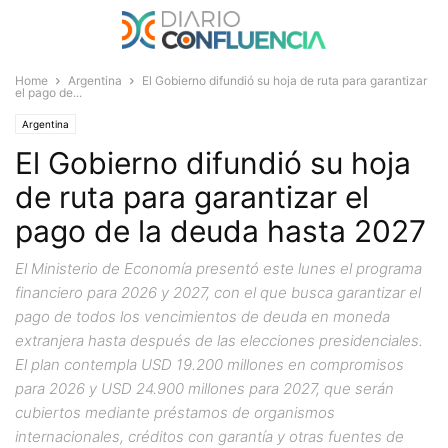
Home
Argentina
El Gobierno difundió su hoja de ruta para garantizar
el pago de...
Argentina
El Gobierno difundió su hoja
de ruta para garantizar el
pago de la deuda hasta 2027
El Ministerio de Economía presentó este lunes el programa
financiero para 2026 y 2027, con el que busca garantizar el
pago de todos los vencimientos de deuda en moneda
extranjera hasta después de las elecciones presidenciales.
El plan contempla USD 19.200 millones en compromisos
para 2026 y USD 24.900 millones para 2027, que serán
cubiertos mediante préstamos de organismos
internacionales, créditos con garantía y otras fuentes de