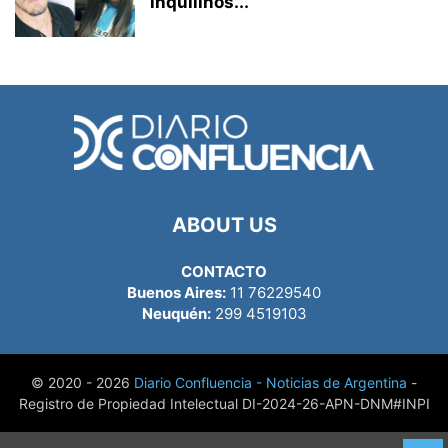
inquilinos...
ABOUT US
CONTACTO
Buenos Aires:
11 76229540
Neuquén:
299 4519103
© 2020 - 2026
Diario Confluencia - Noticias de Argentina
-
Registro de Propiedad Intelectual DI-2024-26-APN-DNM#INPI