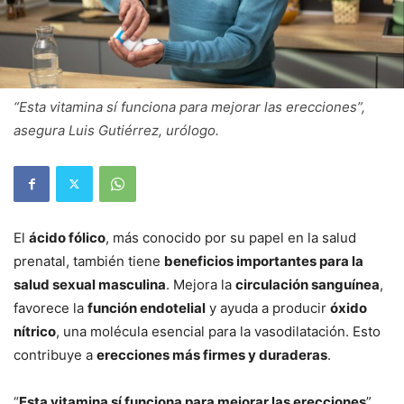
“Esta vitamina sí funciona para mejorar las erecciones”,
asegura Luis Gutiérrez, urólogo.
El
ácido fólico
, más conocido por su papel en la salud
prenatal, también tiene
beneficios importantes para la
salud sexual masculina
. Mejora la
circulación sanguínea
,
favorece la
función endotelial
y ayuda a producir
óxido
nítrico
, una molécula esencial para la vasodilatación. Esto
contribuye a
erecciones más firmes y duraderas
.
“
Esta vitamina sí funciona para mejorar las erecciones
”,