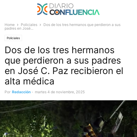
Home
Policiales
Dos de los tres hermanos que perdieron a sus
padres en José...
Policiales
Dos de los tres hermanos
que perdieron a sus padres
en José C. Paz recibieron el
alta médica
Por
Redacción
-
martes 4 de noviembre, 2025