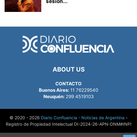
sesión...
ABOUT US
CONTACTO
Buenos Aires:
11 76229540
Neuquén:
299 4519103
© 2020 - 2026
Diario Confluencia - Noticias de Argentina
-
Registro de Propiedad Intelectual DI-2024-26-APN-DNM#INPI