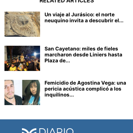
RELATED ARTICLES
Un viaje al Jurásico: el norte
neuquino invita a descubrir el...
San Cayetano: miles de fieles
marcharon desde Liniers hasta
Plaza de...
Femicidio de Agostina Vega: una
pericia acústica complicó a los
inquilinos...