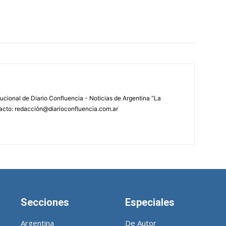
tucional de Diario Confluencia - Noticias de Argentina “La
acto: redacción@diarioconfluencia.com.ar
Secciones
Especiales
Argentina
De Autor