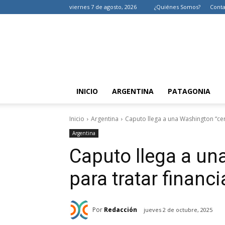
viernes 7 de agosto, 2026
¿Quiénes Somos?
Conta
INICIO
ARGENTINA
PATAGONIA
Inicio
Argentina
Caputo llega a una Washington “cer
Argentina
Caputo llega a un
para tratar financ
Por
Redacción
jueves 2 de octubre, 2025