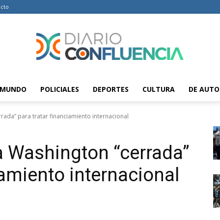
cto
MUNDO
POLICIALES
DEPORTES
CULTURA
DE AUTO
Diario
rada” para tratar financiamiento internacional
a Washington “cerrada”
Confluencia
iamiento internacional
–