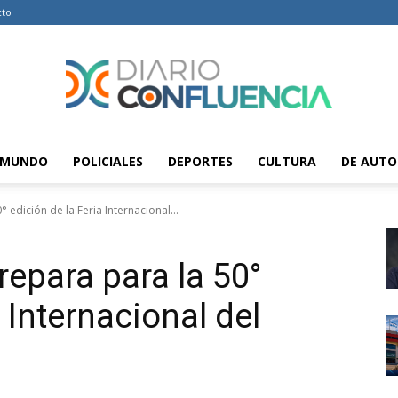
cto
MUNDO
POLICIALES
DEPORTES
CULTURA
DE AUTO
Diario
 edición de la Feria Internacional...
repara para la 50°
Confluencia
 Internacional del
–