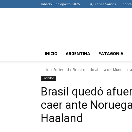
sábado 8 de agosto, 2026
¿Quiénes Somos?
Conta
INICIO
ARGENTINA
PATAGONIA
Inicio
Sociedad
Brasil quedó afuera del Mundial tr
Sociedad
Brasil quedó afuer
caer ante Noruega
Haaland