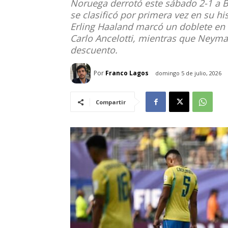
Noruega derrotó este sábado 2-1 a B
se clasificó por primera vez en su hi
Erling Haaland marcó un doblete en 
Carlo Ancelotti, mientras que Neyma
descuento.
Por
Franco Lagos
domingo 5 de julio, 2026
Compartir