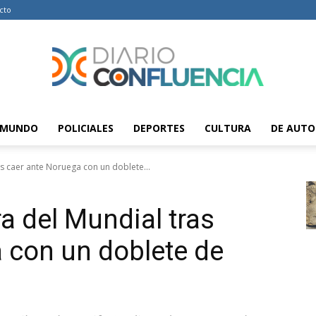
cto
MUNDO
POLICIALES
DEPORTES
CULTURA
DE AUTO
Diario
as caer ante Noruega con un doblete...
a del Mundial tras
Confluencia
 con un doblete de
–