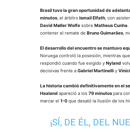
Brasil tuvo la gran oportunidad de adelant
minutos
, el árbitro
Ismail Elfath
, con asiste
David Møller Wolfe
sobre
Matheus Cunha
.
contener el remate de
Bruno Guimarães
, m
El desarrollo del encuentro se mantuvo equ
Noruega controló la posesión, mientras que 
respondió cuando fue exigido y
Nyland
volv
decisivas frente a
Gabriel Martinelli
y
Viníc
La historia cambió definitivamente en el 
Haaland
apareció a los
79 minutos
para con
marcar el
1-0
que desató la ilusión de los 
¡SÍ, DE ÉL, DEL 