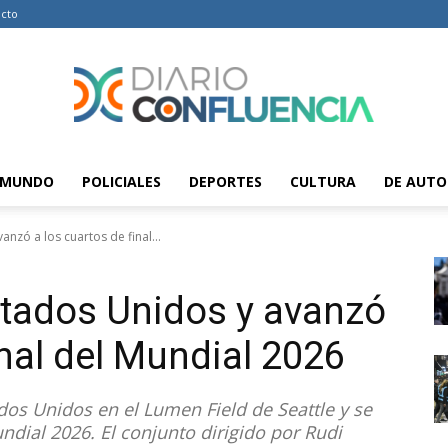
cto
MUNDO
POLICIALES
DEPORTES
CULTURA
DE AUTO
Diario
nzó a los cuartos de final...
stados Unidos y avanzó
Confluencia
inal del Mundial 2026
ados Unidos en el Lumen Field de Seattle y se
undial 2026. El conjunto dirigido por Rudi
–