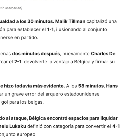
in Marcarian)
ualdad a los 30 minutos.
Malik Tillman
capitalizó una
ión para establecer el
1-1
, ilusionando al conjunto
erse en partido.
enas
dos minutos después
, nuevamente
Charles De
rcar el
2-1
, devolverle la ventaja a Bélgica y firmar su
se hizo todavía más evidente.
A los
58 minutos
,
Hans
har un grave error del arquero estadounidense
 gol para los belgas.
 al ataque, Bélgica encontró espacios para liquidar
elu Lukaku
definió con categoría para convertir el
4-1
conjunto europeo.