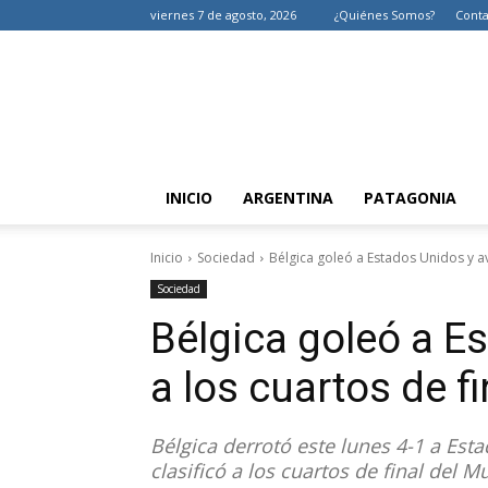
viernes 7 de agosto, 2026
¿Quiénes Somos?
Conta
INICIO
ARGENTINA
PATAGONIA
Inicio
Sociedad
Bélgica goleó a Estados Unidos y ava
Sociedad
Bélgica goleó a E
a los cuartos de f
Bélgica derrotó este lunes 4-1 a Est
clasificó a los cuartos de final del M