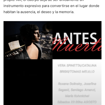
instrumento expresivo para convertirse en el lugar donde
habitan la ausencia, el deseo y la memoria.
VERA SPINETTA/CATALINA
BRISKI/TOMAS MELILLO
Roxana Dolinsky, Josefina
Sagasti, Santiago Amanzi,
María Kuhmichel
Sábados 22:30hs AGOSTO