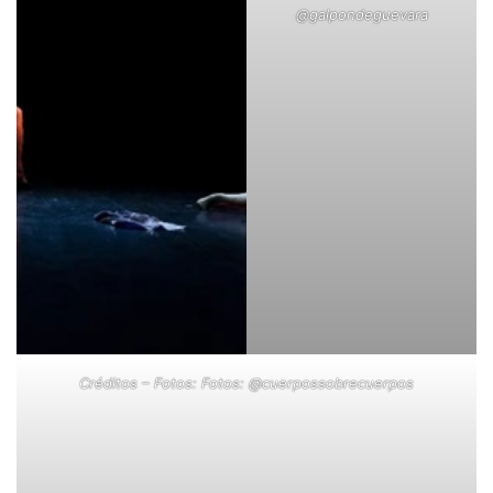
@galpondeguevara
Créditos – Fotos: Fotos:
@cuerpossobrecuerpos