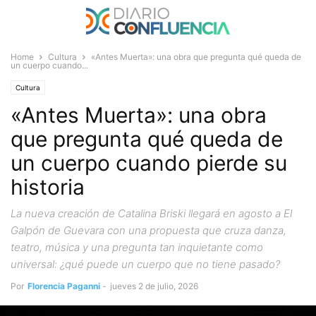
Home
Cultura
«Antes Muerta»: una obra que pregunta qué queda de
un cuerpo cuando...
Cultura
«Antes Muerta»: una obra
que pregunta qué queda de
un cuerpo cuando pierde su
historia
La nueva creación de Catalina Briski llegará en agosto a El
Galpón de Guevara con una propuesta que cruza danza,
teatro, música y una pregunta tan inquietante como
universal: ¿qué puede un cuerpo que no tiene pasado?
Por
Florencia Paganni
-
jueves 2 de julio, 2026