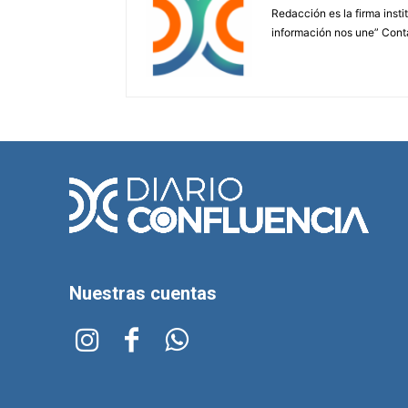
Redacción es la firma insti
información nos une” Cont
Nuestras cuentas