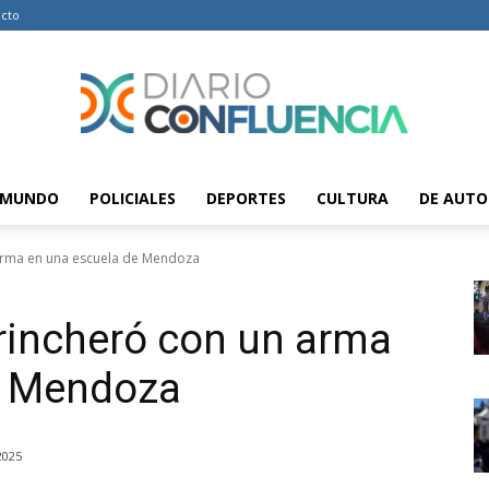
cto
MUNDO
POLICIALES
DEPORTES
CULTURA
DE AUTO
Diario
 arma en una escuela de Mendoza
rincheró con un arma
Confluencia
e Mendoza
2025
–